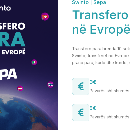
Swinto | Sepa
Transfero
në Evrop
Transfero para brenda 10 se
Swinto, transferet në Evropë
prano para, kudo dhe kurdo, s
3€
Pavarësisht shumës 
5€
Pavarësisht shumës