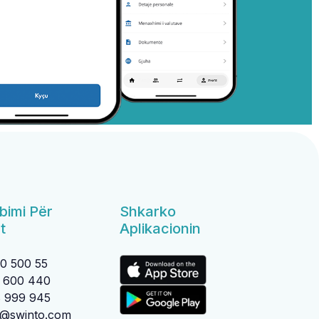
bimi Për
Shkarko
t
Aplikacionin
0 500 55
 600 440
 999 945
o@swinto.com